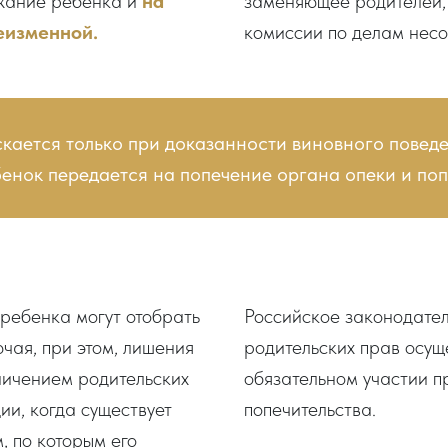
ржание ребенка и
на
заменяющее родителей, 
еизменной.
комиссии по делам несо
кается только при доказанности виновного поведе
бенок передается на попечение органа опеки и поп
ребенка могут отобрать
Российское законодател
ючая, при этом, лишения
родительских прав осущ
аничением родительских
обязательном участии п
ии, когда существует
попечительства.
, по которым его