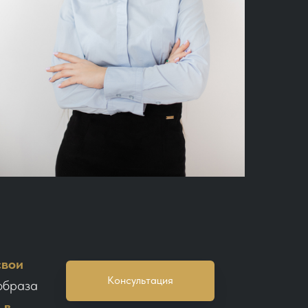
свои
Консультация
 образа
 в