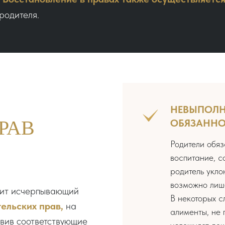
родителя.
НЕВЫПОЛН
РАВ
ОБЯЗАННО
Родители обяз
воспитание, с
родитель укло
возможно лиш
жит исчерпывающий
В некоторых с
ельских прав,
на
алименты, не 
авив соответствующие