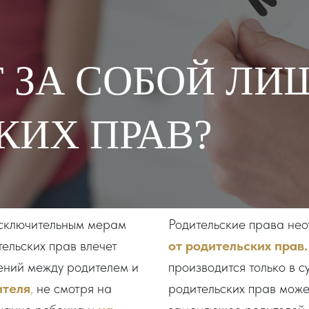
Т ЗА СОБОЙ Л
КИХ ПРАВ?
исключительным мерам
Родительские права не
ельских прав влечет
от родительских прав.
ений между родителем и
производится только в 
ителя
,
не смотря на
родительских прав може