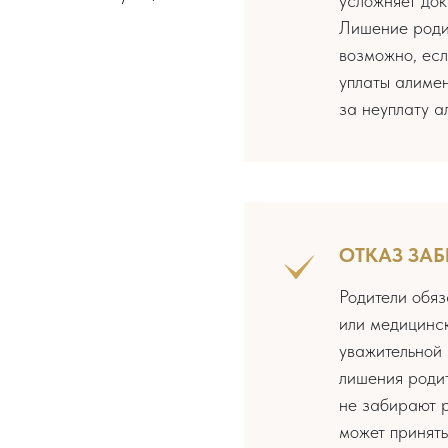
усложняет док
Лишение родит
возможно, есл
уплаты алимен
за неуплату а
ОТКАЗ ЗАБ
Родители обяз
или медицинск
уважительной 
лишения родит
не забирают р
может принят