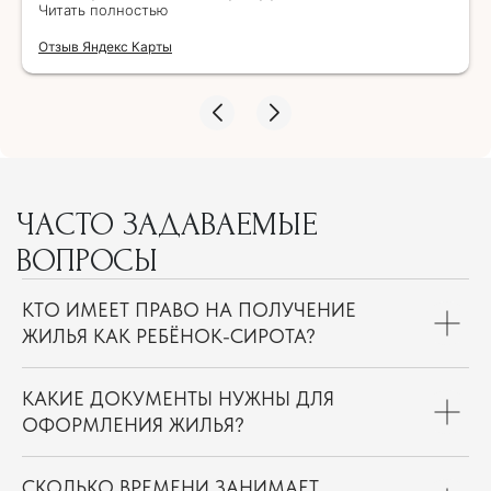
специалист на приеме всё доходчиво и
Читать полностью
деликатно объяснила, ответила на все
Отзыв Яндекс Карты
вопросы, учла все детали предстоящей
сделки. Если бы не Замира Газимагомедовна,
то я бы не знала всех подробностей и сделка
бы не состоялась. Спасибо ей огромное!!!!
Специалист своего дела. Буду рекомендовать
всем друзьям и знакомым!
ЧАСТО ЗАДАВАЕМЫЕ
ВОПРОСЫ
КТО ИМЕЕТ ПРАВО НА ПОЛУЧЕНИЕ
ЖИЛЬЯ КАК РЕБЁНОК-СИРОТА?
КАКИЕ ДОКУМЕНТЫ НУЖНЫ ДЛЯ
ОФОРМЛЕНИЯ ЖИЛЬЯ?
СКОЛЬКО ВРЕМЕНИ ЗАНИМАЕТ